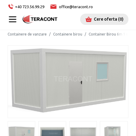
+40 723.56.99.29
office@teracont.ro
Cere oferta
(
0
)
Containere de vanzare
Containere birou
Container Birou 6m 1 usa si