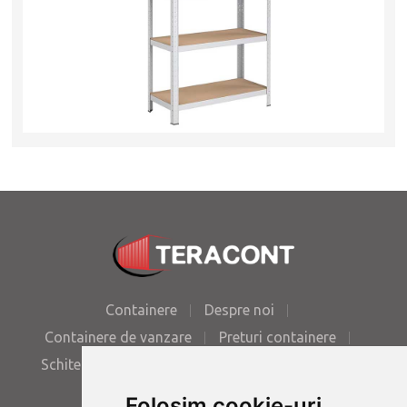
Containere
Despre noi
Containere de vanzare
Preturi containere
Schite containere
Poze containere
Contact
Folosim cookie-uri