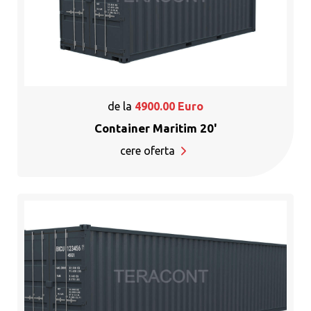
de la
4900.00
Euro
Container Maritim 20'
cere oferta