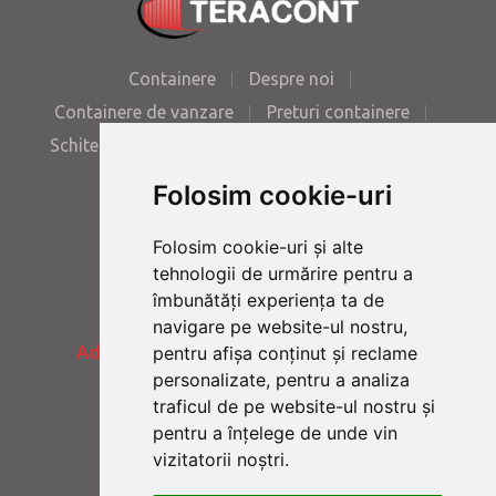
Containere
Despre noi
Containere de vanzare
Preturi containere
Schite containere
Poze containere
Contact
Folosim cookie-uri
Folosim cookie-uri și alte
Tel:
+40 723.56.99.29
tehnologii de urmărire pentru a
îmbunătăți experiența ta de
navigare pe website-ul nostru,
pentru afișa conținut și reclame
Adresa:
Galati - DN 26 - Km. 7.2 - Romania
personalizate, pentru a analiza
traficul de pe website-ul nostru și
pentru a înțelege de unde vin
E-mail:
office@teracont.ro
vizitatorii noștri.