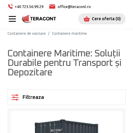
+40 723.56.99.29
office@teracont.ro
Cere oferta
(
0
)
Containere de vanzare
Containere maritime
Containere Maritime: Soluții
Durabile pentru Transport și
Depozitare
Filtreaza