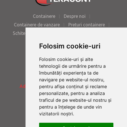
Containere
Despre noi
Containere de vanzare
Preturi containere
Schite containere
Poze containere
Contact
Folosim cookie-uri
Folosim cookie-uri și alte
Tel:
+40 723.56.99.29
tehnologii de urmărire pentru a
îmbunătăți experiența ta de
navigare pe website-ul nostru,
pentru afișa conținut și reclame
Adresa:
Galati - DN 26 - Km. 7.2 - Romania
personalizate, pentru a analiza
traficul de pe website-ul nostru și
pentru a înțelege de unde vin
E-mail:
office@teracont.ro
vizitatorii noștri.