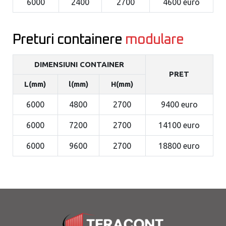
6000
2400
2700
4600 euro
Preturi containere
modulare
DIMENSIUNI CONTAINER
PRET
L(mm)
l(mm)
H(mm)
6000
4800
2700
9400 euro
6000
7200
2700
14100 euro
6000
9600
2700
18800 euro