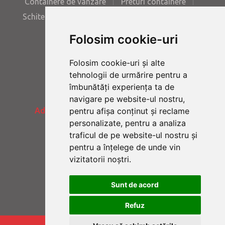
Containere de vanzare
Preturi containere
Schite containere
Poze containere
Contact
Folosim cookie-uri
Folosim cookie-uri și alte
Tel:
+40 723.56.99.29
tehnologii de urmărire pentru a
îmbunătăți experiența ta de
navigare pe website-ul nostru,
Adresa:
Galati - DN 26 - Km. 7.2 - Romania
pentru afișa conținut și reclame
personalizate, pentru a analiza
traficul de pe website-ul nostru și
pentru a înțelege de unde vin
E-mail:
office@teracont.ro
vizitatorii noștri.
Containere de vanzare
Sunt de acord
Refuz