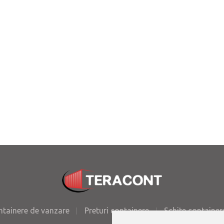
ntainere de vanzare
Preturi containere
Schite container