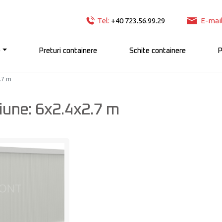
Tel:
+40 723.56.99.29
E-mail
e
Preturi containere
Schite containere
P
.7 m
iune: 6x2.4x2.7 m