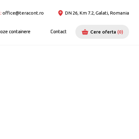
:
office@teracont.ro
DN 26, Km 7.2, Galati, Romania
Cere oferta
(
0
)
oze containere
Contact