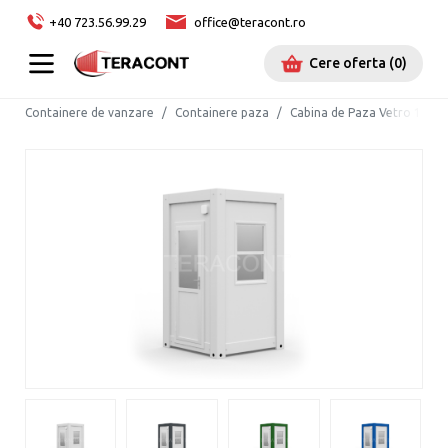
+40 723.56.99.29
office@teracont.ro
Cere oferta
(
0
)
Containere de vanzare
Containere paza
Cabina de Paza Vetro 1