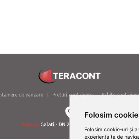
ntainere de vanzare
Preturi containere
Schite container
Folosim cookie
Adresa:
Galati - DN 26 - Km. 7.2 - Romania
Folosim cookie-uri și a
experiența ta de naviga