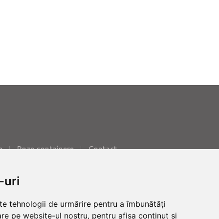
e
Poze containere
Contact
-uri
E-mail:
office@teracont.ro
lte tehnologii de urmărire pentru a îmbunătăți
re pe website-ul nostru, pentru afișa conținut și