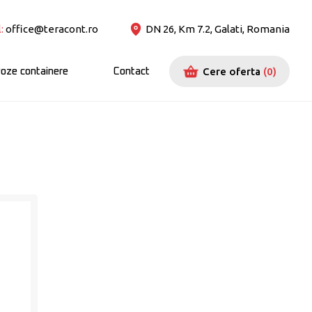
:
office@teracont.ro
DN 26, Km 7.2, Galati, Romania
Cere oferta
(
0
)
oze containere
Contact